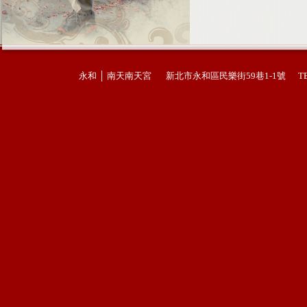
永和 │ 南天南天宮 新北市永和區民樂街59巷1-1號 TEL : 02