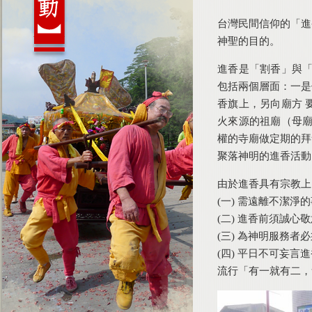
台灣民間信仰的「進
神聖的目的。
進香是「割香」與「
包括兩個層面：一是
香旗上，另向廟方 
火來源的祖廟（母廟
權的寺廟做定期的拜
聚落神明的進香活動
由於進香具有宗教上
(一) 需遠離不潔淨
(二) 進香前須誠
(三) 為神明服務者
(四) 平日不可妄
流行「有一就有二，