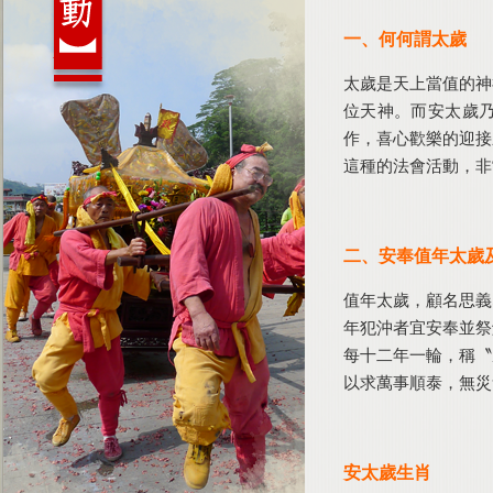
一、何何謂太歲
太歲是天上當值的神
位天神。而安太歲
作，喜心歡樂的迎接
這種的法會活動，非
二、安奉值年太歲
值年太歲，顧名思義
年犯沖者宜安奉並祭
每十二年一輪，稱〝
以求萬事順泰，無災
安太歲生肖