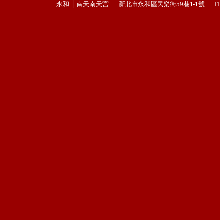
永和 │ 南天南天宮 新北市永和區民樂街59巷1-1號 TEL : 02