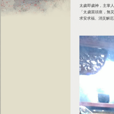
太歲即歲神，主掌人
「太歲當頭座，無災
求安求福、消災解厄