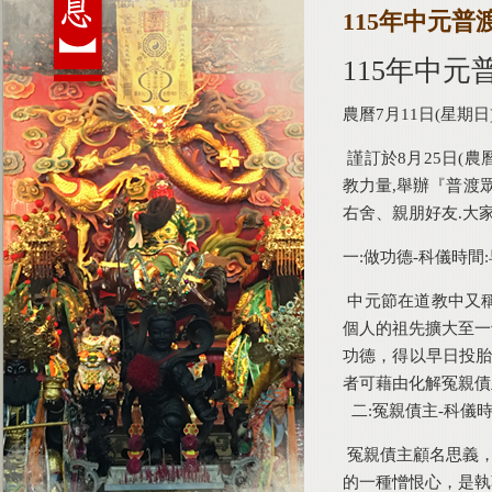
115年中元普
115年中元
農曆7月11日(星期日
謹訂於8月25日(
教力量,舉辦『普渡
右舍、親朋好友.大
一:做功德-科儀時間:
中元節在道教中又
個人的祖先擴大至一
功德，得以早日投胎
者可藉由化解冤親債
二:冤親債主-科儀時間
冤親債主顧名思義，
的一種憎恨心，是執