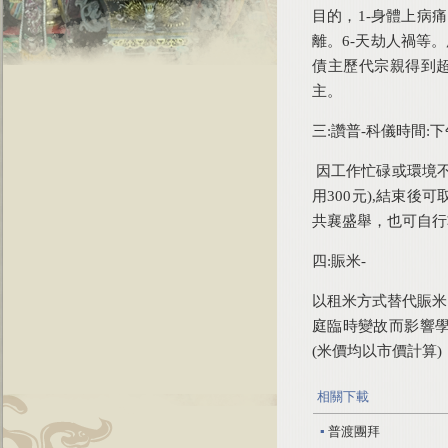
目的，1-身體上病痛
離。6-天劫人禍等
債主歷代宗親得到超
主。
三:讚普-科儀時間:下
因工作忙碌或環境不
用300元),結束
共襄盛舉，也可自行
四:賑米-
以租米方式替代賑米
庭臨時變故而影響
(米價均以市價計算)
相關下載
▪
普渡團拜